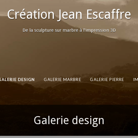
Création Jean Escaffre
De la sculpture sur marbre à l'impression 3D
GALERIE DESIGN
GALERIE MARBRE
GALERIE PIERRE
I
Galerie design