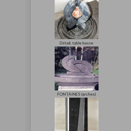
Détail, table basse
FONTAINES (arches)